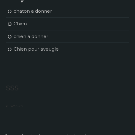
chaton a donner
Chien
chien a donner
Chien pour aveugle
sss
a szsszs