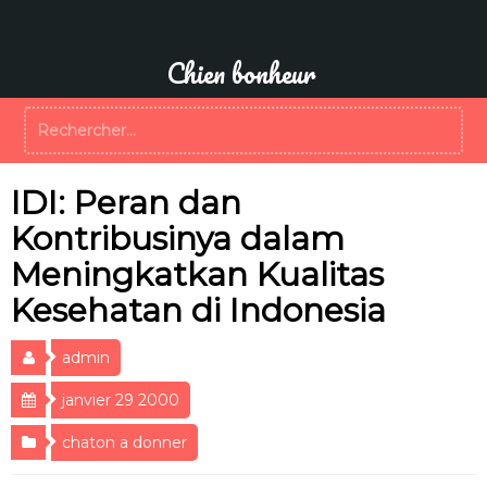
Aller
au
contenu
Chien bonheur
Rechercher :
IDI: Peran dan
Kontribusinya dalam
Meningkatkan Kualitas
Kesehatan di Indonesia
admin
janvier 29 2000
chaton a donner