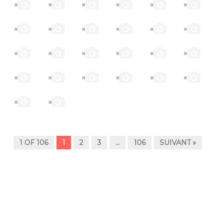
1 OF 106
1
2
3
…
106
SUIVANT »