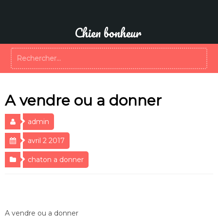
Aller
au
contenu
Chien bonheur
Rechercher :
A vendre ou a donner
admin
avril 2 2017
chaton a donner
A vendre ou a donner