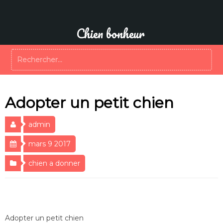
Aller
au
contenu
Chien bonheur
Rechercher :
Adopter un petit chien
admin
mars 9 2017
chien a donner
Adopter un petit chien