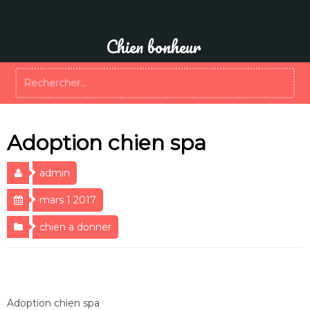
Aller
au
contenu
Chien bonheur
Rechercher :
Adoption chien spa
admin
mars 1 2017
chien a donner
Adoption chien spa