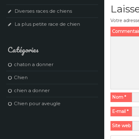
Laiss
Diverses races de chiens
Votre adresse
La plus petite race de chien
Commentai
Catégories
chaton a donner
Chien
chien a donner
Nom
*
Chien pour aveugle
E-mail
*
Site web