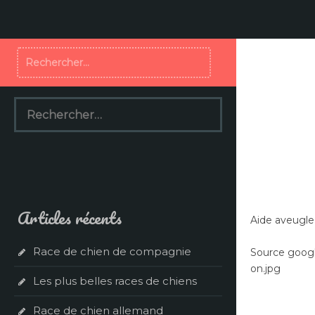
Aller
au
contenu
Rechercher :
Rechercher :
Articles récents
Aide aveugle
Race de chien de compagnie
Source googl
on.jpg
Les plus belles races de chiens
Race de chien allemand