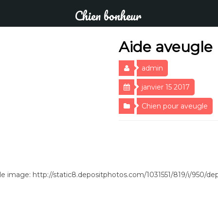
Chien bonheur
Aide aveugle
admin
janvier 15 2017
Chien pour aveugle
e image: http://static8.depositphotos.com/1031551/819/i/950/