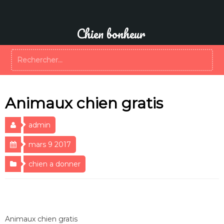
Aller
au
contenu
Chien bonheur
Rechercher :
Animaux chien gratis
admin
mars 9 2017
chien a donner
Animaux chien gratis