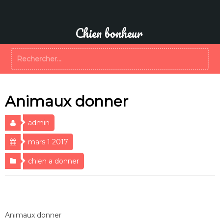
Aller
au
contenu
Chien bonheur
Rechercher :
Animaux donner
admin
mars 1 2017
chien a donner
Animaux donner