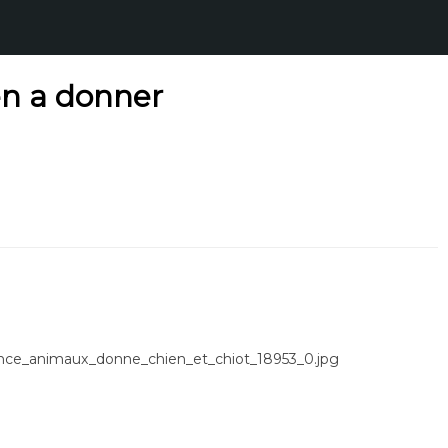
n a donner
once_animaux_donne_chien_et_chiot_18953_0.jpg