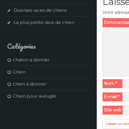
Laiss
Diverses races de chiens
Votre adresse
La plus petite race de chien
Commentai
Catégories
chaton a donner
Chien
Nom
*
chien a donner
Chien pour aveugle
E-mail
*
Site web