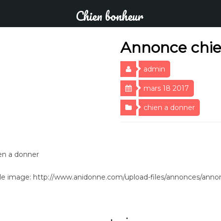
Chien bonheur
Annonce chie
admin
mars 18 2017
chien a donner
en a donner
e image: http://www.anidonne.com/upload-files/annonces/ann