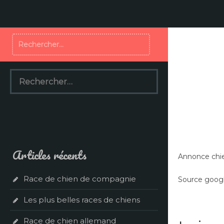
Aller
au
contenu
Rechercher :
Rechercher :
Articles récents
Annonce chi
Race de chien de compagnie
Source googl
Les plus belles races de chiens
Race de chien allemand