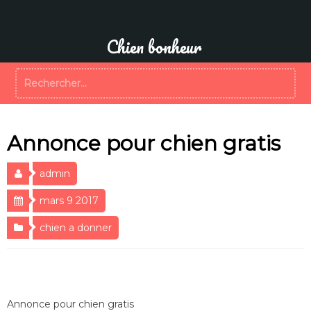
Aller
au
contenu
Chien bonheur
Rechercher :
Annonce pour chien gratis
admin
mars 9 2017
chien a donner
Annonce pour chien gratis