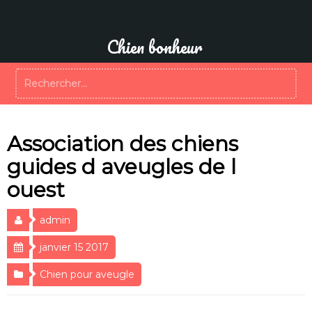
Aller
au
contenu
Chien bonheur
Rechercher :
Association des chiens
guides d aveugles de l
ouest
admin
janvier 15 2017
Chien pour aveugle