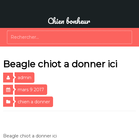
Aller
au
contenu
Chien bonheur
Rechercher :
Beagle chiot a donner ici
admin
mars 9 2017
chien a donner
Beagle chiot a donner ici