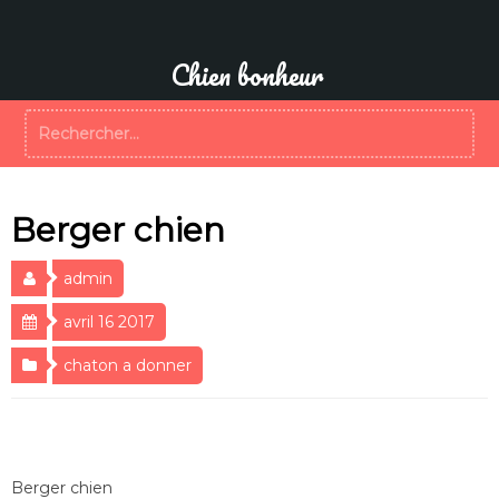
Aller
au
contenu
Chien bonheur
Rechercher :
Berger chien
admin
avril 16 2017
chaton a donner
Berger chien