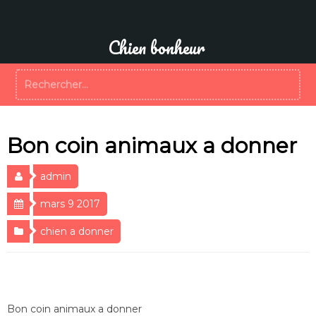
Aller
au
contenu
Chien bonheur
Rechercher :
Bon coin animaux a donner
admin
mars 9 2017
chien a donner
Bon coin animaux a donner