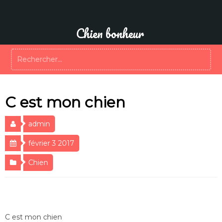
Aller
au
contenu
Chien bonheur
Rechercher :
C est mon chien
admin
février 3 2017
Chien
C est mon chien