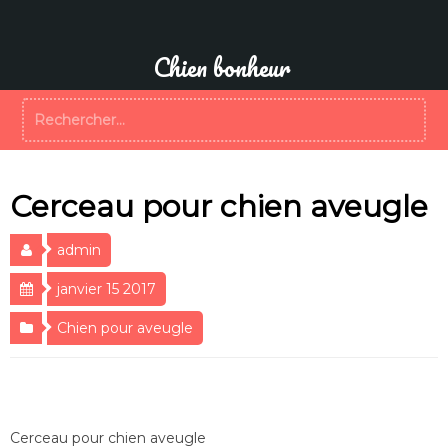
Aller
au
contenu
Chien bonheur
Rechercher :
Cerceau pour chien aveugle
admin
janvier 15 2017
Chien pour aveugle
Cerceau pour chien aveugle