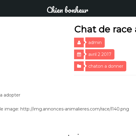
Chien bonheur
Chat de race 
admin
avril 2 2017
chaton a donner
 a adopter
e image: http://img.annonces-animalieres.com/race/l140.png