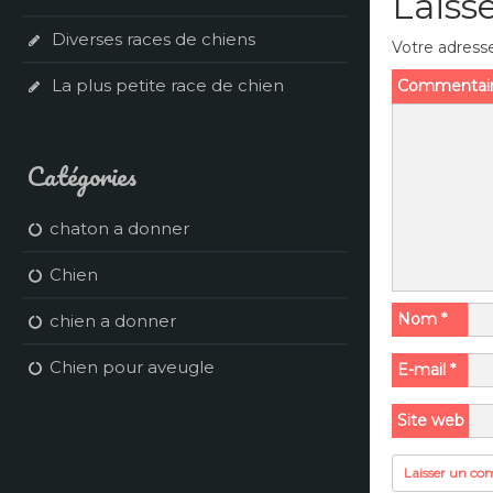
Laiss
Diverses races de chiens
Votre adresse
La plus petite race de chien
Commentai
Catégories
chaton a donner
Chien
Nom
*
chien a donner
Chien pour aveugle
E-mail
*
Site web