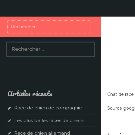
Aller
au
contenu
Rechercher :
Rechercher :
Articles récents
Chat de race
Race de chien de compagnie
Source googl
Les plus belles races de chiens
Race de chien allemand