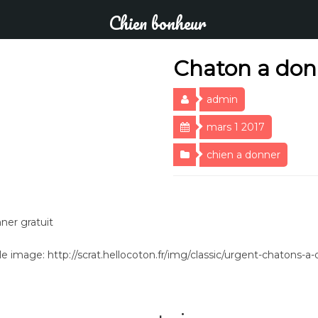
Chien bonheur
Chaton a don
admin
mars 1 2017
chien a donner
ner gratuit
 image: http://scrat.hellocoton.fr/img/classic/urgent-chatons-a