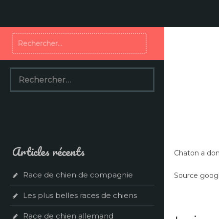
Aller
au
contenu
Rechercher :
Rechercher :
Articles récents
Chaton a don
Race de chien de compagnie
Source google
Les plus belles races de chiens
Race de chien allemand