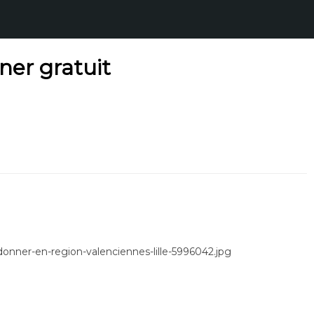
ner gratuit
-donner-en-region-valenciennes-lille-5996042.jpg