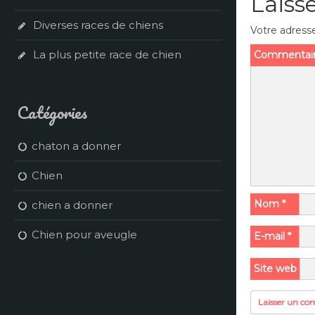
Laiss
Diverses races de chiens
Votre adresse
La plus petite race de chien
Commentai
Catégories
chaton a donner
Chien
Nom
*
chien a donner
Chien pour aveugle
E-mail
*
Site web