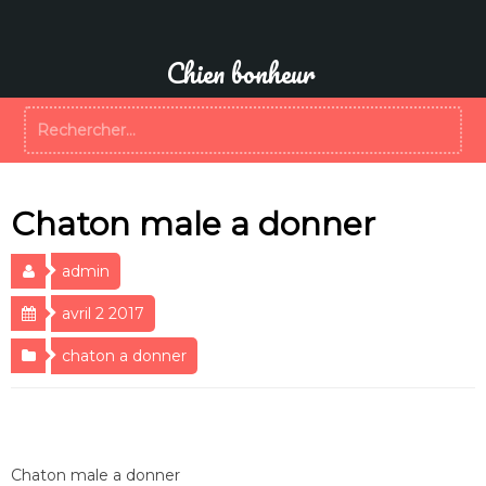
Aller
au
contenu
Chien bonheur
Rechercher :
Chaton male a donner
admin
avril 2 2017
chaton a donner
Chaton male a donner