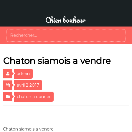
Aller
au
contenu
Chien bonheur
Rechercher :
Chaton siamois a vendre
admin
avril 2 2017
chaton a donner
Chaton siamois a vendre