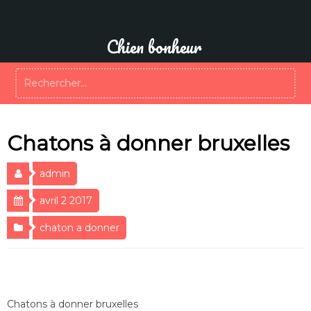
Aller
au
contenu
Chien bonheur
Rechercher :
Chatons à donner bruxelles
admin
avril 2 2017
chaton a donner
Chatons à donner bruxelles