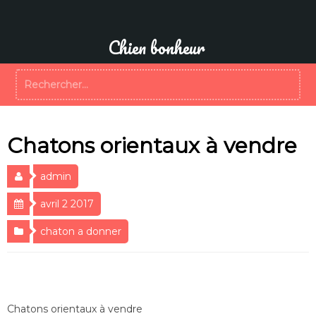
Aller
au
contenu
Chien bonheur
Rechercher :
Chatons orientaux à vendre
admin
avril 2 2017
chaton a donner
Chatons orientaux à vendre