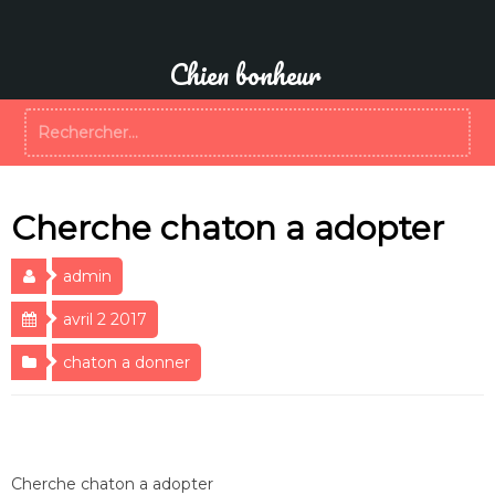
Aller
au
contenu
Chien bonheur
Rechercher :
Cherche chaton a adopter
admin
avril 2 2017
chaton a donner
Cherche chaton a adopter