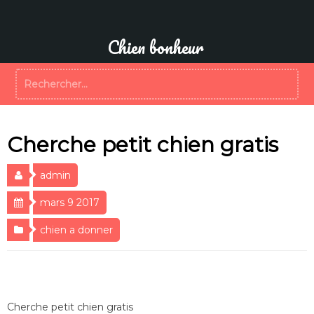
Aller
au
contenu
Chien bonheur
Rechercher :
Cherche petit chien gratis
admin
mars 9 2017
chien a donner
Cherche petit chien gratis