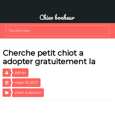
Aller
au
contenu
Chien bonheur
Rechercher :
Cherche petit chiot a
adopter gratuitement la
admin
mars 19 2017
chien a donner