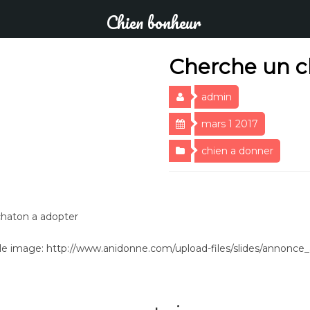
Chien bonheur
Cherche un c
admin
mars 1 2017
chien a donner
haton a adopter
e image: http://www.anidonne.com/upload-files/slides/annon