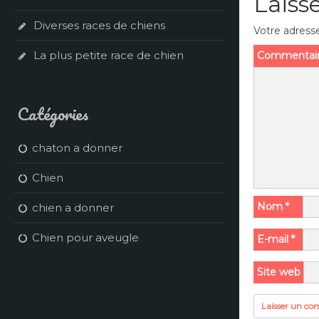
Laiss
Diverses races de chiens
Votre adresse
La plus petite race de chien
Commentai
Catégories
chaton a donner
Chien
Nom
*
chien a donner
Chien pour aveugle
E-mail
*
Site web