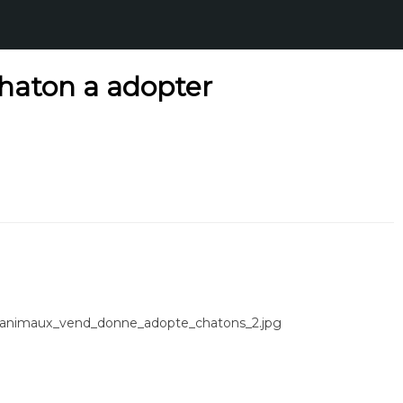
haton a adopter
ce_animaux_vend_donne_adopte_chatons_2.jpg