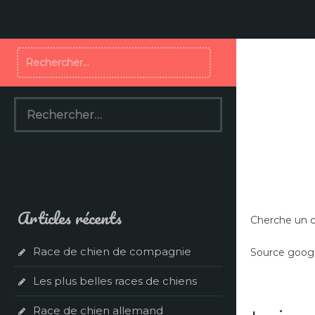
Aller
au
contenu
Rechercher :
Rechercher :
Articles récents
Cherche un c
Race de chien de compagnie
Source googl
Les plus belles races de chiens
Race de chien allemand