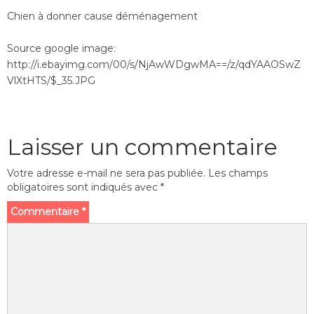
Chien à donner cause déménagement
Source google image:
http://i.ebayimg.com/00/s/NjAwWDgwMA==/z/qdYAAOSwZ
VlXtHTS/$_35.JPG
Laisser un commentaire
Votre adresse e-mail ne sera pas publiée.
Les champs
obligatoires sont indiqués avec
*
Commentaire
*