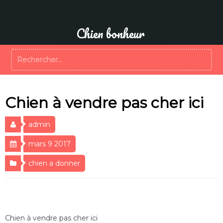
Aller
au
contenu
Chien bonheur
Rechercher :
Chien à vendre pas cher ici
admin
mars 9 2017
chien a donner
Chien à vendre pas cher ici