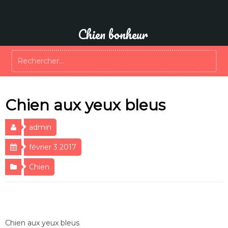
Aller
au
contenu
Chien bonheur
Rechercher :
Chien aux yeux bleus
admin
février 3 2017
Chien
Chien aux yeux bleus