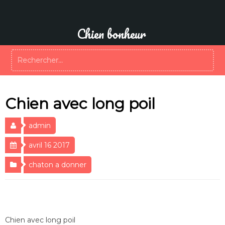
Aller
au
contenu
Chien bonheur
Rechercher :
Chien avec long poil
admin
avril 16 2017
chaton a donner
Chien avec long poil