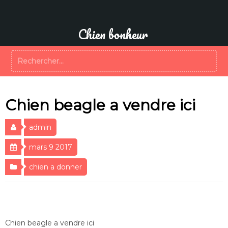
Aller
au
contenu
Chien bonheur
Rechercher :
Chien beagle a vendre ici
admin
mars 9 2017
chien a donner
Chien beagle a vendre ici