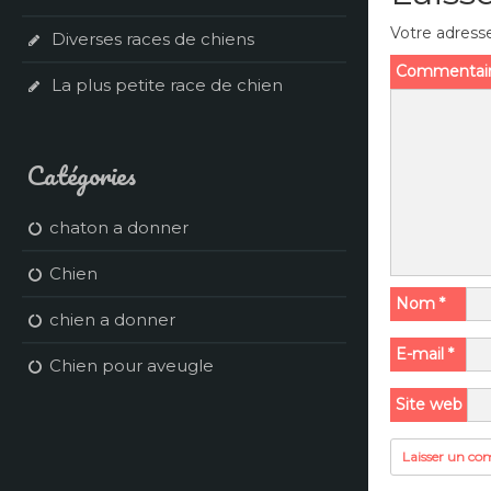
Votre adresse
Diverses races de chiens
Commentai
La plus petite race de chien
Catégories
chaton a donner
Chien
Nom
*
chien a donner
E-mail
*
Chien pour aveugle
Site web