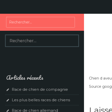
Aller
au
contenu
Rechercher :
Rechercher :
Articles récents
Chien d aveu
Source googl
Race de chien de compagnie
Les plus belles races de chiens
Laiss
Race de chien allemand