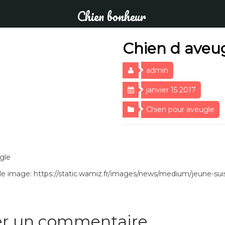
Chien bonheur
Chien d aveu
admin
janvier 15 2017
Chien pour aveugle
gle
e image: https://static.wamiz.fr/images/news/medium/jeune-sui
er un commentaire