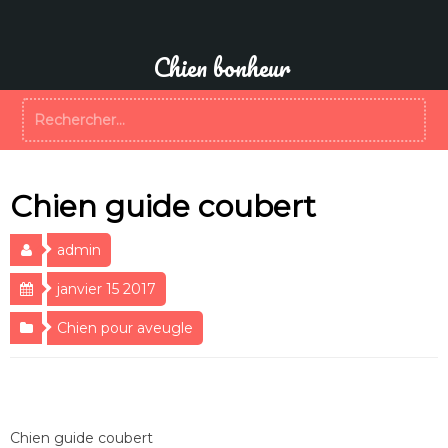
Aller
au
contenu
Chien bonheur
Rechercher :
Chien guide coubert
admin
janvier 15 2017
Chien pour aveugle
Chien guide coubert