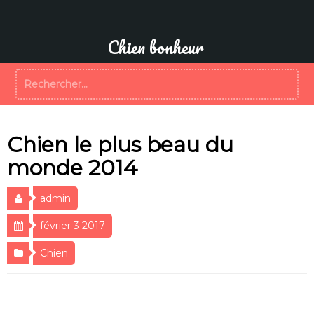
Aller
au
contenu
Chien bonheur
Rechercher :
Chien le plus beau du
monde 2014
admin
février 3 2017
Chien