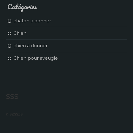
Catégories
chaton a donner
Chien
chien a donner
Chien pour aveugle
sss
a szsszs