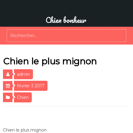
Aller
au
contenu
Chien bonheur
Rechercher :
Chien le plus mignon
admin
février 3 2017
Chien
Chien le plus mignon