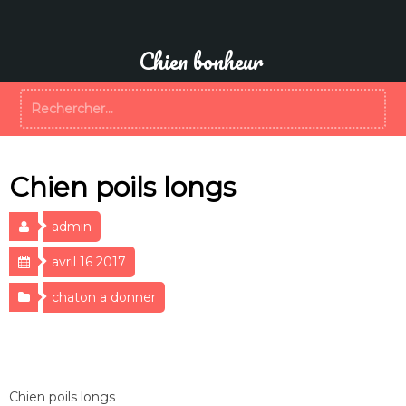
Aller
au
contenu
Chien bonheur
Rechercher :
Chien poils longs
admin
avril 16 2017
chaton a donner
Chien poils longs