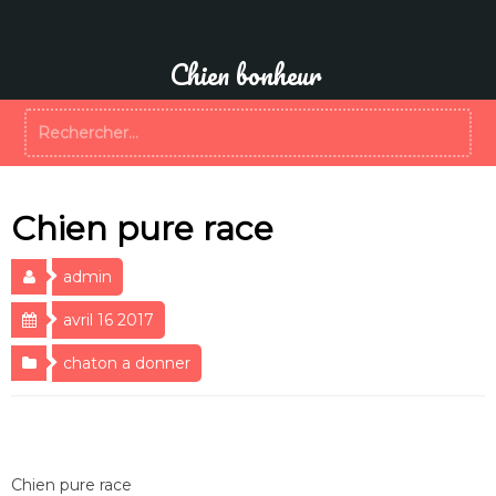
Aller
au
contenu
Chien bonheur
Rechercher :
Chien pure race
admin
avril 16 2017
chaton a donner
Chien pure race