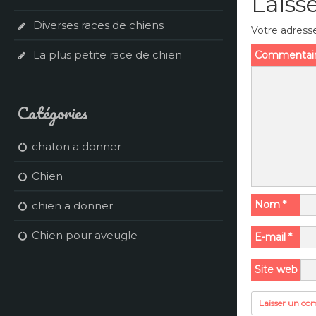
Laiss
Diverses races de chiens
Votre adresse
La plus petite race de chien
Commentai
Catégories
chaton a donner
Chien
Nom
*
chien a donner
Chien pour aveugle
E-mail
*
Site web