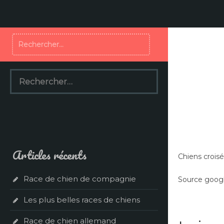
Aller
au
contenu
Rechercher :
Rechercher :
Articles récents
Chiens croisé
Race de chien de compagnie
Source googl
Les plus belles races de chiens
Race de chien allemand