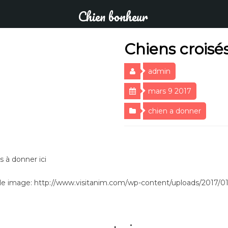
Chien bonheur
Chiens croisés
admin
mars 9 2017
chien a donner
s à donner ici
e image: http://www.visitanim.com/wp-content/uploads/2017/01/c