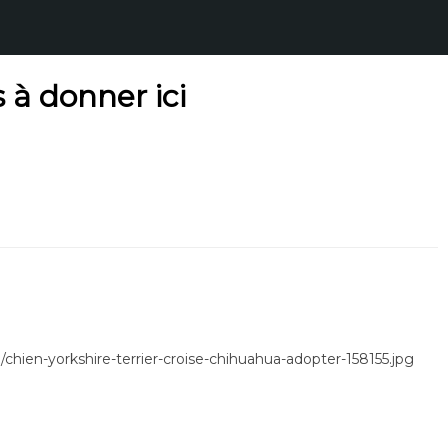
 à donner ici
hien-yorkshire-terrier-croise-chihuahua-adopter-158155.jpg