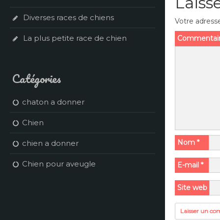
Laiss
Diverses races de chiens
Votre adresse
La plus petite race de chien
Commentai
Catégories
chaton a donner
Chien
Nom
*
chien a donner
Chien pour aveugle
E-mail
*
Site web