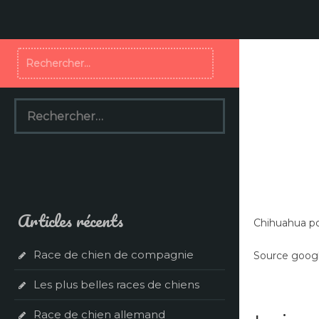
Aller
au
contenu
Rechercher :
Rechercher :
Articles récents
Chihuahua poi
Race de chien de compagnie
Source googl
Les plus belles races de chiens
Race de chien allemand