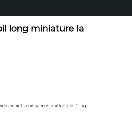
l long miniature la
le/chiots-chihuahuas-poil-long-lof-2.jpg