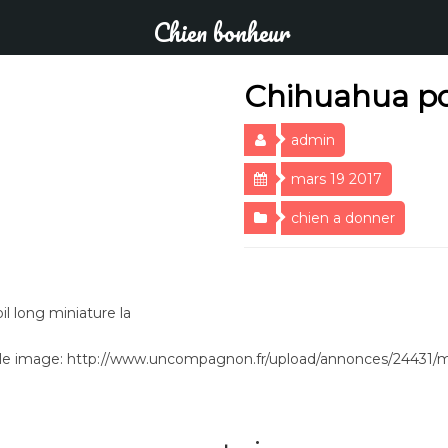
Chien bonheur
Chihuahua poi
admin
mars 19 2017
chien a donner
l long miniature la
e image: http://www.uncompagnon.fr/upload/annonces/24431/midd