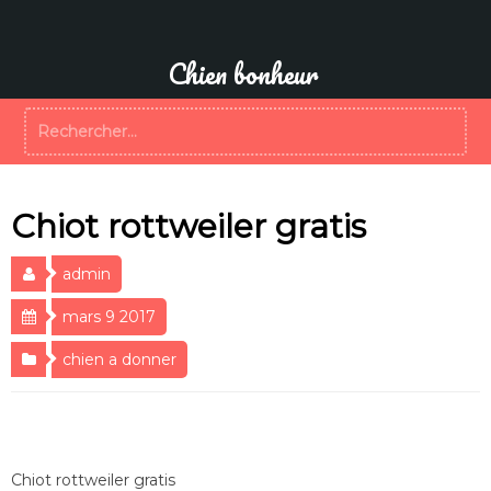
Aller
au
contenu
Chien bonheur
Rechercher :
Chiot rottweiler gratis
admin
mars 9 2017
chien a donner
Chiot rottweiler gratis