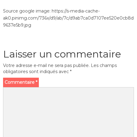
Source google image: https://s-media-cache-
ak0.pinimg.com/736x/d9/ab/7c/d9ab7ca0d7107ee520e0cb8d
9637e5b9.jpg
Laisser un commentaire
Votre adresse e-mail ne sera pas publiée.
Les champs
obligatoires sont indiqués avec
*
Commentaire
*