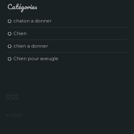
Catégories
chaton a donner
Chien
chien a donner
Chien pour aveugle
sss
a szsszs