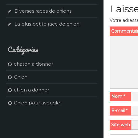
Laiss
Diverses races de chiens
Votre adresse
La plus petite race de chien
Commentai
Catégories
chaton a donner
Chien
chien a donner
Nom
*
Chien pour aveugle
E-mail
*
Site web