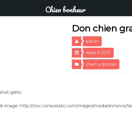
Chien bonheur
Don chien gra
admin
mars 9 2017
chien a donner
tuit gratis
e image: http://ctoc.consostatic.com/images/media/annonce/larg