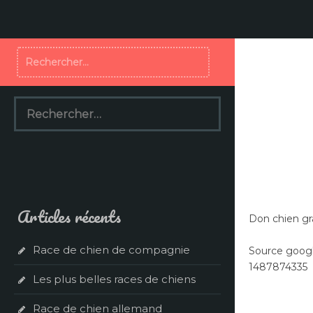
Aller
au
contenu
Rechercher :
Rechercher :
Articles récents
Don chien gra
Race de chien de compagnie
Source googl
1487874335
Les plus belles races de chiens
Race de chien allemand