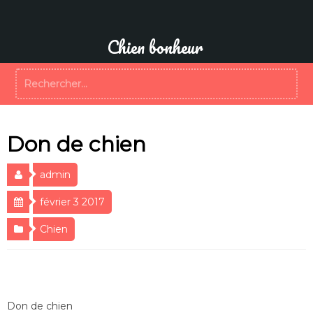
Aller
au
contenu
Chien bonheur
Rechercher :
Don de chien
admin
février 3 2017
Chien
Don de chien