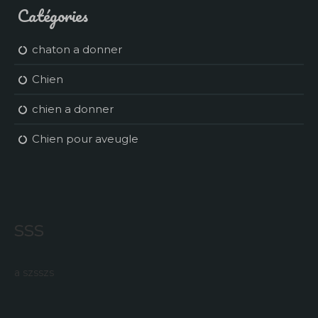
Catégories
chaton a donner
Chien
chien a donner
Chien pour aveugle
sss
a szsszs