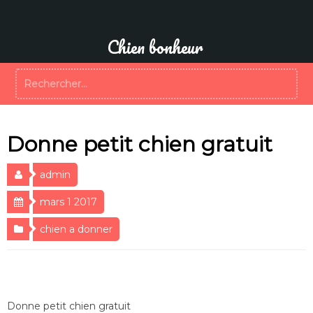
Aller
au
contenu
Chien bonheur
Rechercher :
Donne petit chien gratuit
admin
mars 1 2017
chien a donner
Donne petit chien gratuit