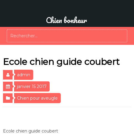
Aller
au
contenu
Chien bonheur
Rechercher :
Ecole chien guide coubert
admin
janvier 15 2017
Chien pour aveugle
Ecole chien guide coubert