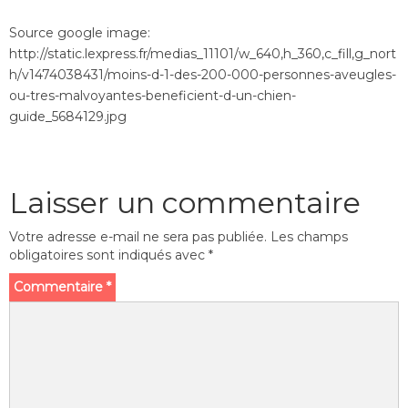
Source google image:
http://static.lexpress.fr/medias_11101/w_640,h_360,c_fill,g_nort
h/v1474038431/moins-d-1-des-200-000-personnes-aveugles-
ou-tres-malvoyantes-beneficient-d-un-chien-
guide_5684129.jpg
Laisser un commentaire
Votre adresse e-mail ne sera pas publiée.
Les champs
obligatoires sont indiqués avec
*
Commentaire
*