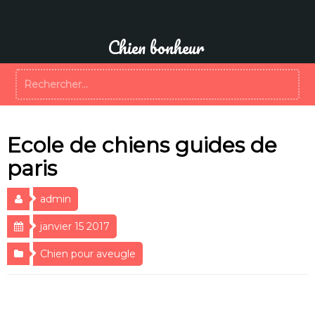
Aller
au
contenu
Chien bonheur
Rechercher :
Ecole de chiens guides de
paris
admin
janvier 15 2017
Chien pour aveugle