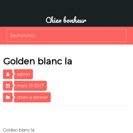
Aller
au
contenu
Chien bonheur
Rechercher :
Golden blanc la
admin
mars 19 2017
chien a donner
Golden blanc la