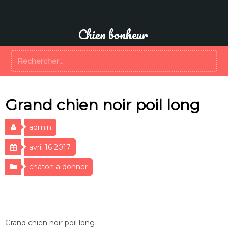
Aller
au
contenu
Chien bonheur
Rechercher :
Grand chien noir poil long
admin
avril 16 2017
chaton a donner
Grand chien noir poil long