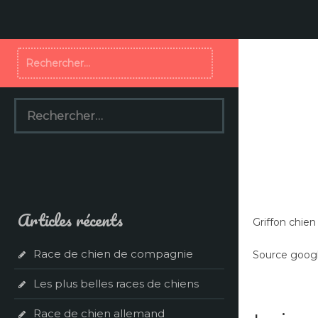
Aller
au
contenu
Rechercher :
Rechercher :
Articles récents
Griffon chie
Race de chien de compagnie
Source goog
Les plus belles races de chiens
Race de chien allemand