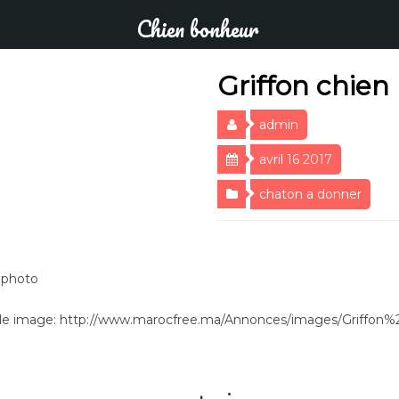
Chien bonheur
Griffon chien
admin
avril 16 2017
chaton a donner
n photo
le image: http://www.marocfree.ma/Annonces/images/Griffon%