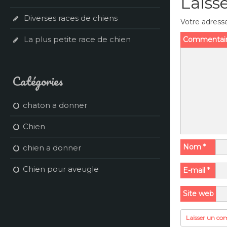
Laiss
Diverses races de chiens
Votre adresse
La plus petite race de chien
Commentai
Catégories
chaton a donner
Chien
Nom
*
chien a donner
Chien pour aveugle
E-mail
*
Site web